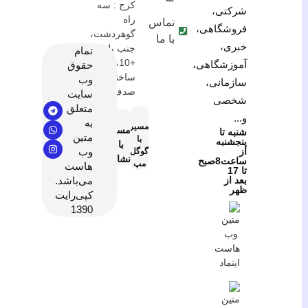
کرج : سه
شرکتی،
راه
تماس
فروشگاهی،
گوهردشت،
با ما
خبری،
جنب پلیس
تمام
+10،
آموزشگاهی،
حقوق
ساختمان
وب
سازمانی،
صدف
سایت
شخصی
متعلق
و...
به
مسیریابی
مسیریابی
شنبه تا
متین
با
پنجشنبه
با
از
وب
گوگل
نشان
ساعت8صبح
مپ
هاست
تا 17
بعد از
می‌باشد.
ظهر
کپی‌رایت
1390