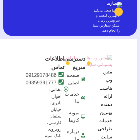
بسپارید
تیم ما سعی می‌کند
با بهترین کیفیت و
سریع‌ترین زمان
ممکن سفارش شما
را انجام دهد.
دسترسی
اطلاعات
سریع
تماس
متین
صفحه
09129178486
وب
اصلی
09359391777
هاست
نشانی:
خدمات
ارائه
اهواز:
ما
نادری،
دهنده
خیابان
بهترین
نمونه
سلمان
کارها
خدمات
فارسی،
طراحی
روبروی
درباره
بانک سپه
سایت
ما