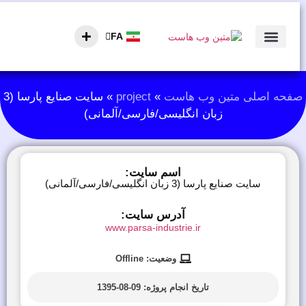
FA
AR
تماس با ما
نمونه کارها
صفحه اصلی
فحه اصلی متین وب هاست
»
project
»
سایت صنایع پارسا (3
زبان انگلیسی/فارسی/آلمانی)
اسم سایت:
سایت صنایع پارسا (3 زبان انگلیسی/فارسی/آلمانی)
آدرس سایت:
www.parsa-industrie.ir
وضعیت: Offline
تاریخ انجام پروژه:
09-08-1395