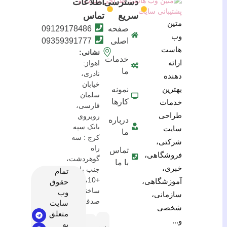
دسترسی
اطلاعات
سریع
تماس
متین
صفحه
09129178486
وب
اصلی
09359391777
هاست
نشانی:
خدمات
ارائه
اهواز:
ما
نادری،
دهنده
خیابان
بهترین
نمونه
سلمان
کارها
خدمات
فارسی،
طراحی
روبروی
درباره
بانک سپه
سایت
ما
کرج : سه
شرکتی،
راه
تماس
فروشگاهی،
گوهردشت،
با ما
خبری،
جنب پلیس
تمام
+10،
آموزشگاهی،
حقوق
ساختمان
وب
سازمانی،
صدف
سایت
شخصی
متعلق
و...
به
مسیریابی