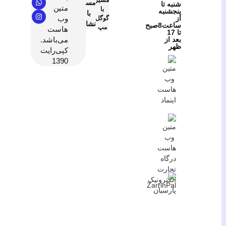
مسیریابی
شنبه تا
متین
با
پنجشنبه
با
از
وب
گوگل
نشان
ساعت8صبح
مپ
هاست
تا 17
بعد از
می‌باشد.
ظهر
کپی‌رایت
1390