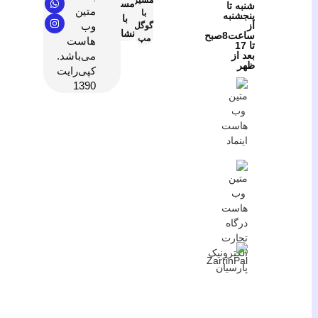
مسیریابی
شنبه تا
متین
با
پنجشنبه
با
از
وب
گوگل
نشان
ساعت8صبح
مپ
هاست
تا 17
بعد از
می‌باشد.
ظهر
کپی‌رایت
1390