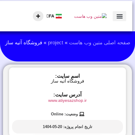
FA
AR
تماس با ما
نمونه کارها
صفحه اصلی
صفحه اصلی متین وب هاست
»
project
»
فروشگاه آتیه ساز
اسم سایت:
فروشگاه آتیه ساز
آدرس سایت:
www.atiyesazshop.ir
وضعیت: Online
تاریخ انجام پروژه:
20-05-1404