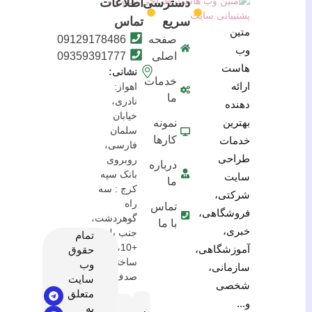
دسترسی
اطلاعات
سریع
تماس
متین
صفحه
09129178486
وب
اصلی
09359391777
هاست
نشانی:
خدمات
ارائه
اهواز:
ما
نادری،
دهنده
خیابان
بهترین
نمونه
سلمان
کارها
خدمات
فارسی،
طراحی
روبروی
درباره
بانک سپه
سایت
ما
کرج : سه
شرکتی،
راه
تماس
فروشگاهی،
گوهردشت،
با ما
خبری،
جنب پلیس
تمام
+10،
آموزشگاهی،
حقوق
ساختمان
وب
سازمانی،
صدف
سایت
شخصی
متعلق
و...
به
مسیریابی