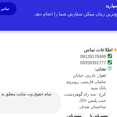
پارید
تماس 
یع‌ترین زمان ممکن سفارش شما را انجام دهد.
اطلاعات تماس
09129178486
09359391777
نشانی:
اهواز: نادری، خیابان
سلمان فارسی، روبروی
بانک سپه
تمام حقوق وب سایت متعلق به متی
کرج : سه راه گوهردشت،
جنب پلیس +10،
ساختمان صدف
مسیریابی با
مسیریابی