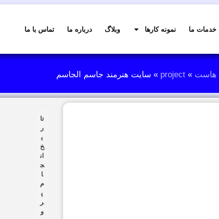
خدمات ما
نمونه کارها
وبلاگ
درباره ما
تماس با ما
 هاست
»
project
»
سایت هنرمند جاسم الجاسم
تا
ر
ی
خ
ان
ج
ا
م
پ
ر
و