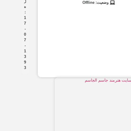
ژ
وضعیت: Offline
ه
:
1
7
-
0
7
-
1
3
9
3