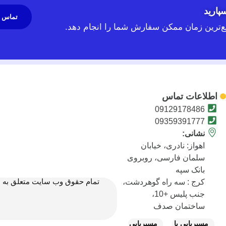
پارید
تماس 
یع‌ترین زمان ممکن سفارش شما را انجام دهد.
اطلاعات تماس
09129178486
09359391777
نشانی:
اهواز: نادری، خیابان
سلمان فارسی، روبروی
بانک سپه
تمام حقوق وب سایت متعلق به متی
کرج : سه راه گوهردشت،
جنب پلیس +10،
ساختمان صدف
مسیریابی با
مسیریابی