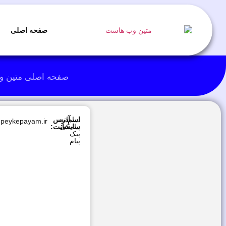
صفحه اصلی
صفحه اصلی متین 
اسم
سامانه
آدرس
peykepayam.ir
سایت:
پیامکی
سایت:
پیک
پیام