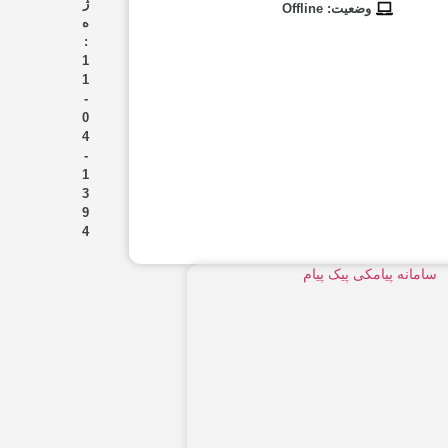
ژ
وضعیت: Offline
ه
:
1
1
-
0
4
-
1
3
9
4