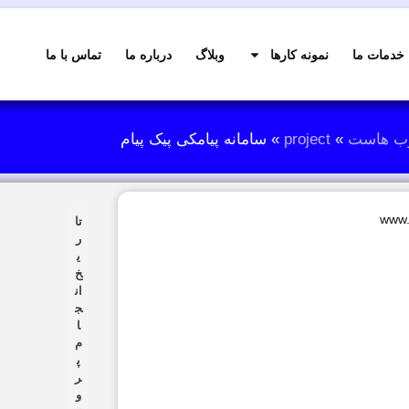
خدمات ما
نمونه کارها
وبلاگ
درباره ما
تماس با ما
وب هاست
»
project
»
سامانه پیامکی پیک پیام
www.
تا
ر
ی
خ
ان
ج
ا
م
پ
ر
و