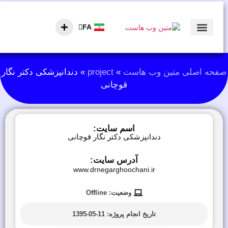
FA
AR
تماس با ما
نمونه کارها
صفحه اصلی
فحه اصلی متین وب هاست
»
project
»
دندانپزشکی دکتر نگار
قوچانی
اسم سایت:
دندانپزشکی دکتر نگار قوچانی
آدرس سایت:
www.drnegarghoochani.ir
وضعیت: Offline
تاریخ انجام پروژه:
11-05-1395