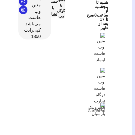
مسیریابی
شنبه تا
متین
با
پنجشنبه
با
از
وب
گوگل
نشان
ساعت8صبح
مپ
هاست
تا 17
بعد از
می‌باشد.
ظهر
کپی‌رایت
1390