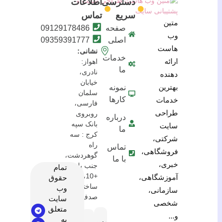
دسترسی
اطلاعات
سریع
تماس
متین
صفحه
09129178486
وب
اصلی
09359391777
هاست
نشانی:
خدمات
ارائه
اهواز:
ما
نادری،
دهنده
خیابان
بهترین
نمونه
سلمان
کارها
خدمات
فارسی،
طراحی
روبروی
درباره
بانک سپه
سایت
ما
کرج : سه
شرکتی،
راه
تماس
فروشگاهی،
گوهردشت،
با ما
خبری،
جنب پلیس
تمام
+10،
آموزشگاهی،
حقوق
ساختمان
وب
سازمانی،
صدف
سایت
شخصی
متعلق
و...
به
مسیریابی