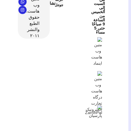
نشان
السبت
وب
جوجل
إلى
هاست.
الخميس
من
حقوق
الساعة
الطبع
9 صباحًا
حتى 5
والنشر
مساءً
٢٠١١