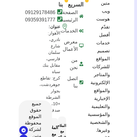
متين
السريع
بنا
ويب
الصفحة
09129178486
هوست
الرئيسية
09359391777
تقدّم
عنوان:
الخدمات
الأهواز:
أفضل
نادري،
معرض
خدمات
شارع
الأعمال
تصميم
سلمان
المواقع
فارسي،
من
مقابل بنك
للشركات
نحن
سباه
والمتاجر
كرج: تقاطع
اتصل
الإلكترونية
جوهردشت،
بنا
والمواقع
بجوار
الشرطة
الإخبارية
جميع
+10، مبنى
والتعليمية
حقوق
صدف
والمؤسسية
الموقع
والشخصية
محفوظة
الملاحة
الملاحة
لشركة
وغيرها.
مع
مع
متين
من
خرائط