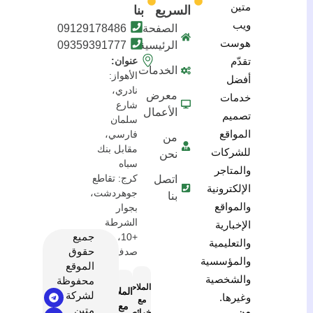
متين
السريع
بنا
ويب
الصفحة
09129178486
هوست
الرئيسية
09359391777
تقدّم
عنوان:
الخدمات
الأهواز:
أفضل
نادري،
معرض
خدمات
شارع
الأعمال
تصميم
سلمان
المواقع
فارسي،
من
مقابل بنك
للشركات
نحن
سباه
والمتاجر
كرج: تقاطع
اتصل
الإلكترونية
جوهردشت،
بنا
والمواقع
بجوار
الشرطة
الإخبارية
جميع
+10، مبنى
والتعليمية
حقوق
صدف
والمؤسسية
الموقع
والشخصية
محفوظة
الملاحة
الملاحة
لشركة
وغيرها.
مع
مع
متين
من
خرائط