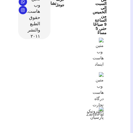
نشان
السبت
وب
جوجل
إلى
هاست.
الخميس
من
حقوق
الساعة
الطبع
9 صباحًا
حتى 5
والنشر
مساءً
٢٠١١