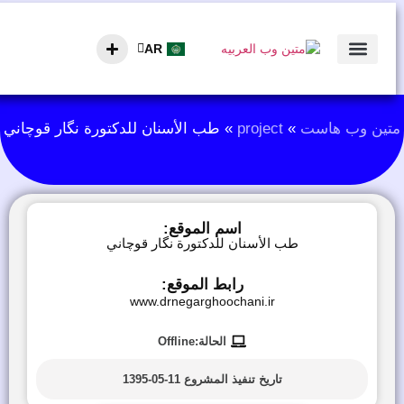
AR
EN
الصفحة الرئيسية
تین وب هاست
»
project
»
طب الأسنان للدكتورة نگار قوچاني
اسم الموقع:
طب الأسنان للدكتورة نگار قوچاني
رابط الموقع:
www.drnegarghoochani.ir
الحالة:Offline
تاريخ تنفيذ المشروع
11-05-1395