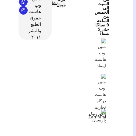
نشان
السبت
وب
جوجل
إلى
هاست.
الخميس
من
حقوق
الساعة
الطبع
9 صباحًا
حتى 5
والنشر
مساءً
٢٠١١