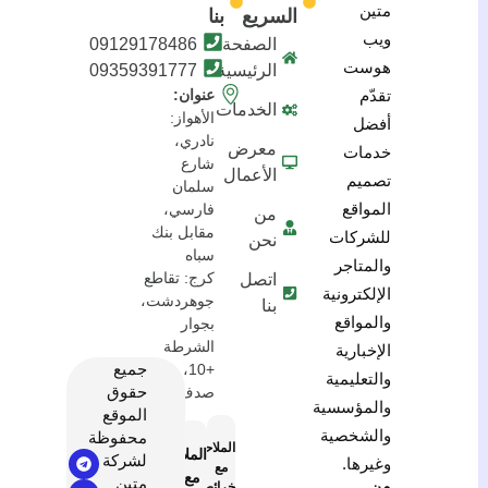
متين
السريع
بنا
ويب
الصفحة
09129178486
هوست
الرئيسية
09359391777
تقدّم
عنوان:
الخدمات
الأهواز:
أفضل
نادري،
معرض
خدمات
شارع
الأعمال
تصميم
سلمان
المواقع
فارسي،
من
مقابل بنك
للشركات
نحن
سباه
والمتاجر
كرج: تقاطع
اتصل
الإلكترونية
جوهردشت،
بنا
والمواقع
بجوار
الشرطة
الإخبارية
جميع
+10، مبنى
والتعليمية
حقوق
صدف
والمؤسسية
الموقع
والشخصية
محفوظة
الملاحة
الملاحة
لشركة
وغيرها.
مع
مع
متين
من
خرائط