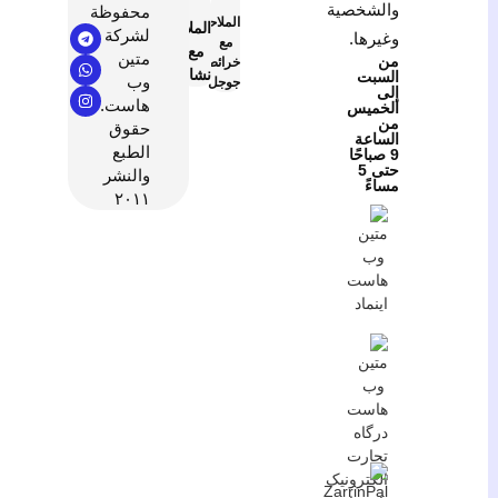
والشخصية
محفوظة
الملاحة
الملاحة
لشركة
وغيرها.
مع
مع
متين
من
خرائط
نشان
السبت
وب
جوجل
إلى
هاست.
الخميس
من
حقوق
الساعة
الطبع
9 صباحًا
حتى 5
والنشر
مساءً
٢٠١١