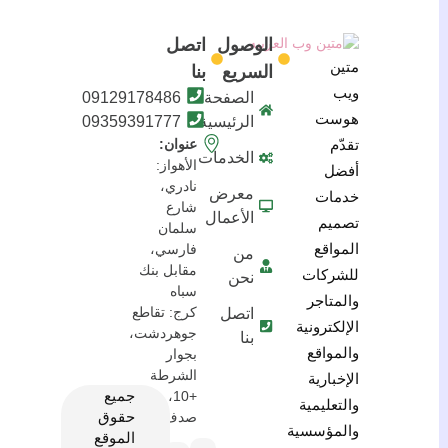
الوصول
اتصل
متين
السريع
بنا
ويب
الصفحة
09129178486
هوست
الرئيسية
09359391777
تقدّم
عنوان:
الخدمات
الأهواز:
أفضل
نادري،
معرض
خدمات
شارع
الأعمال
تصميم
سلمان
المواقع
فارسي،
من
مقابل بنك
للشركات
نحن
سباه
والمتاجر
كرج: تقاطع
اتصل
الإلكترونية
جوهردشت،
بنا
والمواقع
بجوار
الشرطة
الإخبارية
جميع
+10، مبنى
والتعليمية
حقوق
صدف
والمؤسسية
الموقع