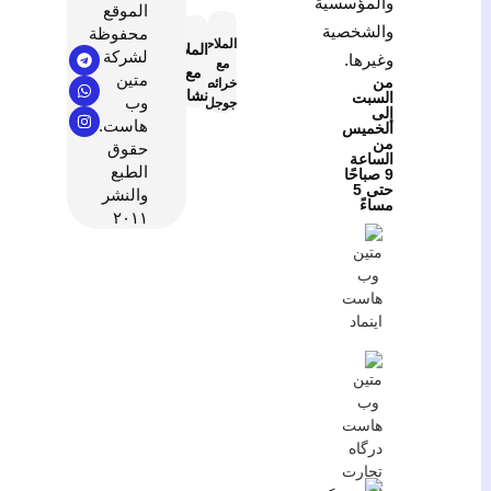
والمؤسسية
الموقع
والشخصية
محفوظة
الملاحة
الملاحة
لشركة
وغيرها.
مع
مع
متين
من
خرائط
نشان
السبت
وب
جوجل
إلى
هاست.
الخميس
من
حقوق
الساعة
الطبع
9 صباحًا
حتى 5
والنشر
مساءً
٢٠١١