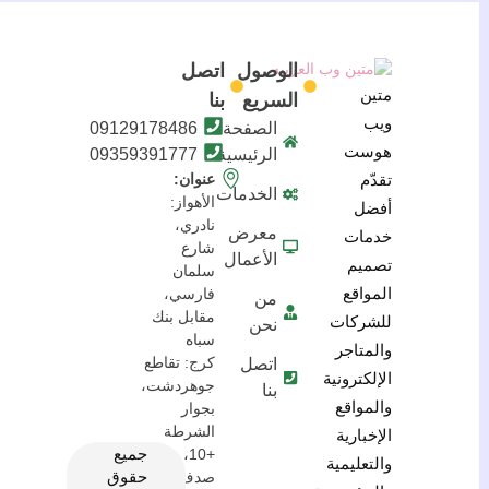
الوصول
اتصل
متين
السريع
بنا
ويب
الصفحة
09129178486
هوست
الرئيسية
09359391777
تقدّم
عنوان:
الخدمات
الأهواز:
أفضل
نادري،
معرض
خدمات
شارع
الأعمال
تصميم
سلمان
المواقع
فارسي،
من
مقابل بنك
للشركات
نحن
سباه
والمتاجر
كرج: تقاطع
اتصل
الإلكترونية
جوهردشت،
بنا
والمواقع
بجوار
الشرطة
الإخبارية
جميع
+10، مبنى
والتعليمية
حقوق
صدف